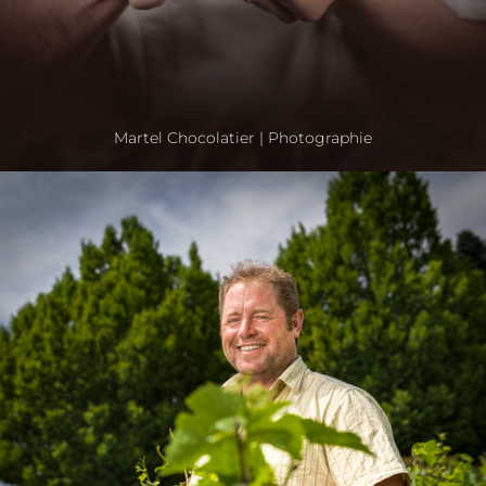
Martel Chocolatier | Photographie